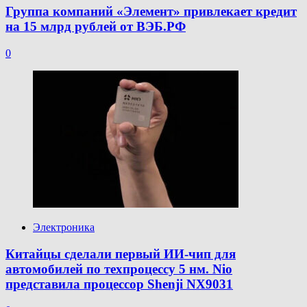
Группа компаний «Элемент» привлекает кредит
на 15 млрд рублей от ВЭБ.РФ
0
Электроника
Китайцы сделали первый ИИ-чип для
автомобилей по техпроцессу 5 нм. Nio
представила процессор Shenji NX9031