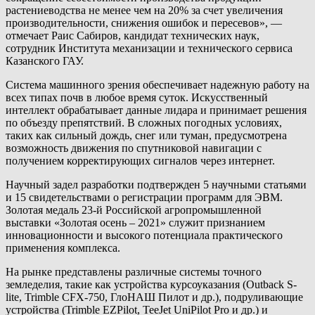
растениеводства не менее чем на 20% за счет увеличения
производительности, снижения ошибок и пересевов», —
отмечает Раис Сабиров, кандидат технических наук,
сотрудник Института механизации и технического сервиса
Казанского ГАУ.
Система машинного зрения обеспечивает надежную работу на
всех типах почв в любое время суток. Искусственный
интеллект обрабатывает данные лидара и принимает решения
по объезду препятствий. В сложных погодных условиях,
таких как сильный дождь, снег или туман, предусмотрена
возможность движения по спутниковой навигации с
получением корректирующих сигналов через интернет.
Научный задел разработки подтвержден 5 научными статьями
и 15 свидетельствами о регистрации программ для ЭВМ.
Золотая медаль 23-й Российской агропромышленной
выставки «Золотая осень – 2021» служит признанием
инновационности и высокого потенциала практического
применения комплекса.
На рынке представлены различные системы точного
земледелия, такие как устройства курсоуказания (Outback S-
lite, Trimble CFX-750, ГлоНАШ Пилот и др.), подруливающие
устройства (Trimble EZPilot, TeeJet UniPilot Pro и др.) и