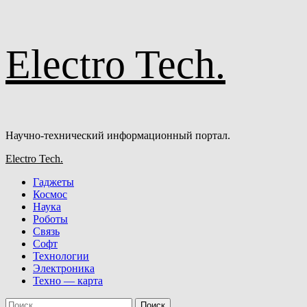
Перейти
Electro Tech.
к
содержимому
Научно-технический информационный портал.
Основное
Electro Tech.
меню
Гаджеты
Космос
Наука
Роботы
Связь
Софт
Технологии
Электроника
Техно — карта
Найти: