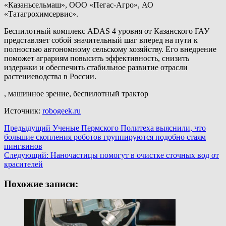
«Казаньсельмаш», ООО «Пегас-Агро», АО
«Татагрохимсервис».
Беспилотный комплекс ADAS 4 уровня от Казанского ГАУ
представляет собой значительный шаг вперед на пути к
полностью автономному сельскому хозяйству. Его внедрение
поможет аграриям повысить эффективность, снизить
издержки и обеспечить стабильное развитие отрасли
растениеводства в России.
, машинное зрение, беспилотный трактор
Источник:
robogeek.ru
Навигация
Предыдущий
Ученые Пермского Политеха выяснили, что
большие скопления роботов группируются подобно стаям
записи
пингвинов
Следующий:
Наночастицы помогут в очистке сточных вод от
красителей
Похожие записи: