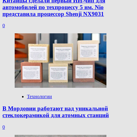
Китайцы сделали первый ИИ-чип для
автомобилей по техпроцессу 5 нм. Nio
представила процессор Shenji NX9031
0
Технологии
В Мордовии работают над уникальной
стеклокерамикой для атомных станций
0