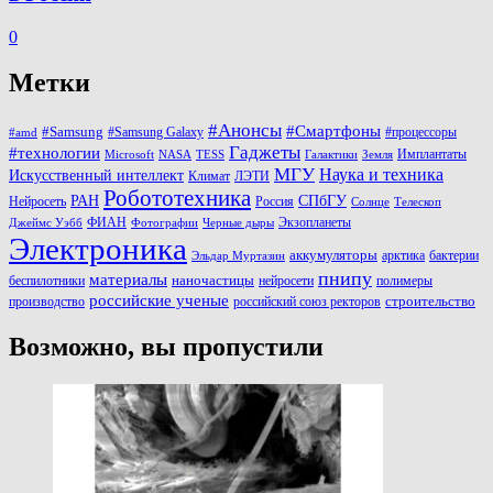
0
Метки
#Анонсы
#Смартфоны
#Samsung
#Samsung Galaxy
#процессоры
#amd
Гаджеты
#технологии
Имплантаты
Microsoft
NASA
TESS
Галактики
Земля
МГУ
Наука и техника
Искусственный интеллект
Климат
ЛЭТИ
Робототехника
РАН
СПбГУ
Нейросеть
Россия
Солнце
Телескоп
ФИАН
Экзопланеты
Джеймс Уэбб
Фотографии
Черные дыры
Электроника
аккумуляторы
арктика
бактерии
Эльдар Муртазин
пнипу
материалы
наночастицы
беспилотники
нейросети
полимеры
российские ученые
строительство
производство
российский союз ректоров
Возможно, вы пропустили