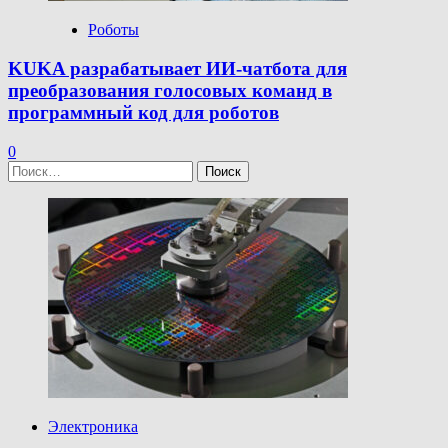
Роботы
KUKA разрабатывает ИИ-чатбота для
преобразования голосовых команд в
программный код для роботов
0
Найти:
Электроника