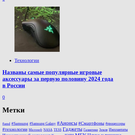
Технологии
Названы самые популярные игровые
аксессуары за первую половину 2024 года
в России
0
Метки
#Анонсы
#Смартфоны
#Samsung
#Samsung Galaxy
#процессоры
#amd
Гаджеты
#технологии
Имплантаты
Microsoft
NASA
TESS
Галактики
Земля