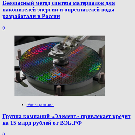
Безопасный метод синтеза материалов для
накопителей энергии и опреснителей воды
разработали в России
0
Электроника
Группа компаний «Элемент» привлекает кредит
на 15 млрд рублей от ВЭБ.РФ
0