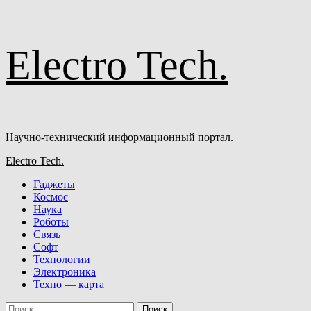
Перейти
Electro Tech.
к
содержимому
Научно-технический информационный портал.
Основное
Electro Tech.
меню
Гаджеты
Космос
Наука
Роботы
Связь
Софт
Технологии
Электроника
Техно — карта
Найти: