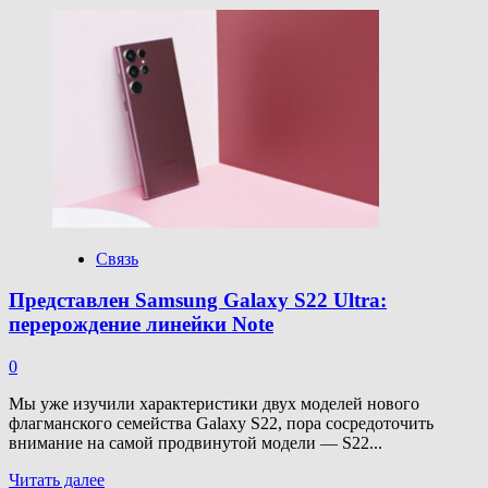
больше
о
Представлены
Galaxy
S22
и
S22
Plus:
передовые
характеристики
и
забота
об
экологии
Связь
Представлен Samsung Galaxy S22 Ultra:
перерождение линейки Note
0
Мы уже изучили характеристики двух моделей нового
флагманского семейства Galaxy S22, пора сосредоточить
внимание на самой продвинутой модели — S22...
Прочитать
Читать далее