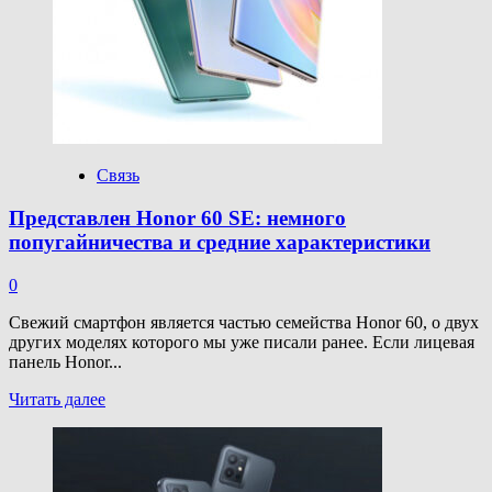
Связь
Представлен Honor 60 SE: немного
попугайничества и средние характеристики
0
Свежий смартфон является частью семейства Honor 60, о двух
других моделях которого мы уже писали ранее. Если лицевая
панель Honor...
Прочитать
Читать далее
больше
о
Представлен
Honor