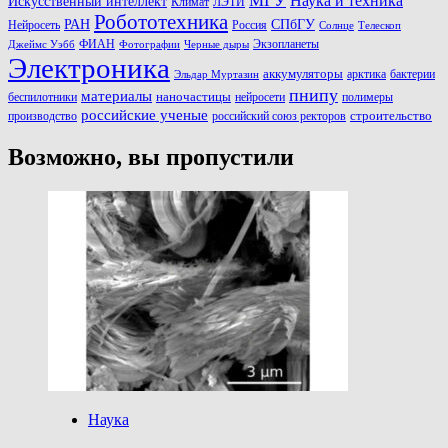
МГУ
Наука и техника
Искусственный интеллект
Климат
ЛЭТИ
Робототехника
РАН
СПбГУ
Нейросеть
Россия
Солнце
Телескоп
ФИАН
Экзопланеты
Джеймс Уэбб
Фотографии
Черные дыры
Электроника
аккумуляторы
арктика
бактерии
Эльдар Муртазин
пнипу
материалы
наночастицы
беспилотники
нейросети
полимеры
российские ученые
строительство
производство
российский союз ректоров
Возможно, вы пропустили
Наука