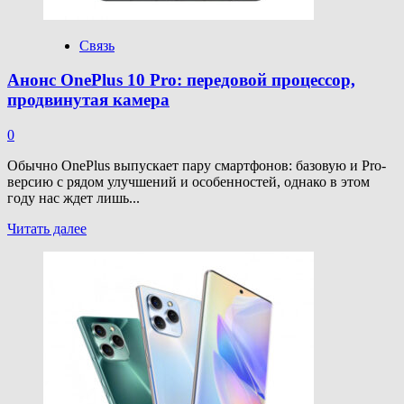
Связь
Анонс OnePlus 10 Pro: передовой процессор,
продвинутая камера
0
Обычно OnePlus выпускает пару смартфонов: базовую и Pro-
версию с рядом улучшений и особенностей, однако в этом
году нас ждет лишь...
Прочитать
Читать далее
больше
о
Анонс
OnePlus
10
Pro:
передовой
процессор,
продвинутая
камера