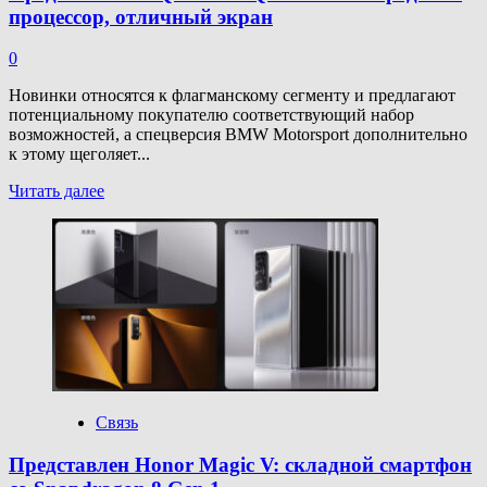
процессор, отличный экран
0
Новинки относятся к флагманскому сегменту и предлагают
потенциальному покупателю соответствующий набор
возможностей, а спецверсия BMW Motorsport дополнительно
к этому щеголяет...
Прочитать
Читать далее
больше
о
Представлены
iQOO
9
и
iQOO
9
Pro:
передовой
процессор,
Связь
отличный
экран
Представлен Honor Magic V: складной смартфон