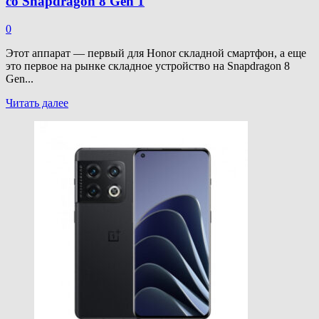
со Snapdragon 8 Gen 1
0
Этот аппарат — первый для Honor складной смартфон, а еще
это первое на рынке складное устройство на Snapdragon 8
Gen...
Прочитать
Читать далее
больше
о
Представлен
Honor
Magic
V:
складной
смартфон
со
Snapdragon
8
Gen
1