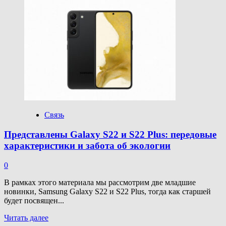
о
Представлен
Vivo
T1
5G
на
Snapdragon
695
и
в
тонком
корпусе
Связь
Представлены Galaxy S22 и S22 Plus: передовые
характеристики и забота об экологии
0
В рамках этого материала мы рассмотрим две младшие
новинки, Samsung Galaxy S22 и S22 Plus, тогда как старшей
будет посвящен...
Прочитать
Читать далее