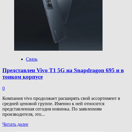
60
SE:
немного
попугайничества
и
средние
характеристики
Связь
Представлен Vivo T1 5G на Snapdragon 695 и в
тонком корпусе
0
Компания vivo продолжает расширять свой ассортимент в
средней ценовой группе. Именно к ней относится
представленная сегодня новинка. По заявлениям
производителя, это...
Прочитать
Читать далее
больше