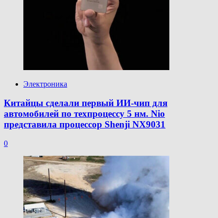
Электроника
Китайцы сделали первый ИИ-чип для
автомобилей по техпроцессу 5 нм. Nio
представила процессор Shenji NX9031
0