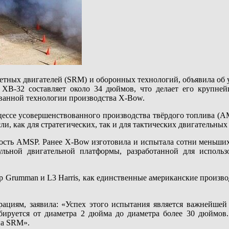
етных двигателей (SRM) и оборонных технологий, объявила об
етр XB-32 составляет около 34 дюймов, что делает его крупн
ванной технологии производства X-Bow.
цессе усовершенствованного производства твёрдого топлива (A
и, как для стратегических, так и для тактических двигательных
сть AMSP. Ранее X-Bow изготовила и испытала сотни меньших 
ульной двигательной платформы, разработанной для использ
p Grumman и L3 Harris, как единственные американские произв
ациям, заявила: «Успех этого испытания является важнейше
абируется от диаметра 2 дюйма до диаметра более 30 дюймов
на SRM».