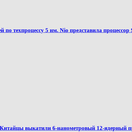
по техпроцессу 5 нм. Nio представила процессор 
итайцы выкатили 6-нанометровый 12-ядерный пр