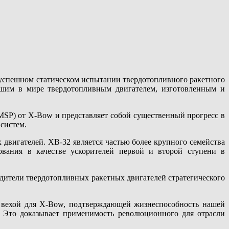
 успешном статическом испытании твердотопливного ракетного
ейшим в мире твердотопливным двигателем, изготовленным и
MSP) от X-Bow и представляет собой существенный прогресс в
 систем.
двигателей. XB-32 является частью более крупного семейства
ования в качестве ускорителей первой и второй ступени в
одители твердотопливных ракетных двигателей стратегического
й вехой для X-Bow, подтверждающей жизнеспособность нашей
. Это доказывает применимость революционного для отрасли