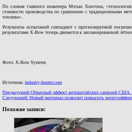
По словам главного инженера Мэтью Хинтона, «технология
стоимости производства по сравнению с традиционными мето
топлива».
Результаты испытаний совпадают с прогнозируемой погрешн
результатами X-Bow теперь движется к запланированной лётн
Фото: X-Bow Systems
Источник:
industry-hunter.com
Навигация
Предыдущий
Обратный эффект антикитайских санкций США. 
Следующий:
Новый материал позволит повысить энергоэффек
записи
Похожие записи: