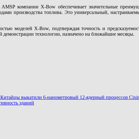
 AMSP компании X-Bow обеспечивает значительные преимущес
дами производства топлива. Это универсальный, настраиваем
остью моделей X-Bow, подтверждая точность и предсказуемос
ой демонстрации технологии, назначено на ближайшие месяцы.
Китайцы выкатили 6-нанометровый 12-ядерный процессор Cixin
тивность зданий