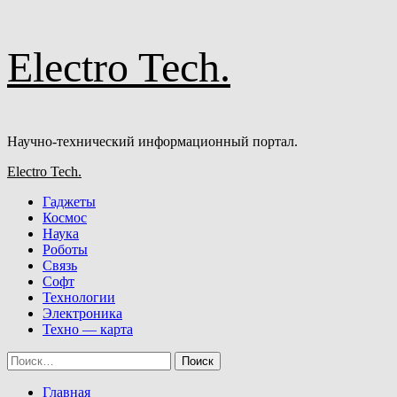
Перейти
Electro Tech.
к
содержимому
Научно-технический информационный портал.
Основное
Electro Tech.
меню
Гаджеты
Космос
Наука
Роботы
Связь
Софт
Технологии
Электроника
Техно — карта
Найти:
Главная