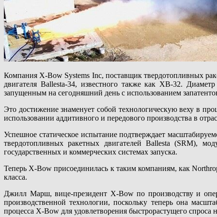
Компания X-Bow Systems Inc, поставщик твердотопливных рак
двигателя Ballesta-34, известного также как XB-32. Диам
запущенным на сегодняшний день с использованием запатенто
Это достижение знаменует собой технологическую веху в про
использовании аддитивного и передового производства в отрасл
Успешное статическое испытание подтверждает масштабируемо
твердотопливных ракетных двигателей Ballesta (SRM), мод
государственных и коммерческих системах запуска.
Теперь X-Bow присоединилась к таким компаниям, как Northro
класса.
Джилл Марш, вице-президент X-Bow по производству и опер
производственной технологии, поскольку теперь она масшт
процесса X-Bow для удовлетворения быстрорастущего спроса 