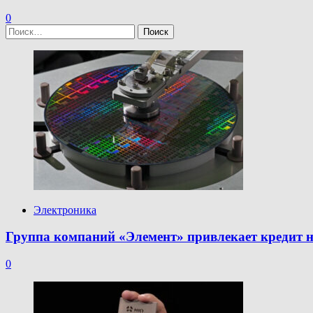
0
Найти:
Электроника
Группа компаний «Элемент» привлекает кредит н
0