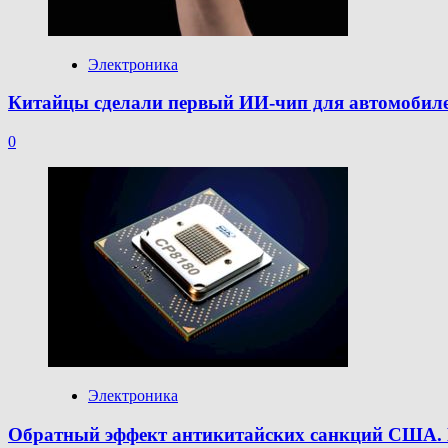
Электроника
Китайцы сделали первый ИИ-чип для автомобилей 
0
Электроника
Обратный эффект антикитайских санкций США. К