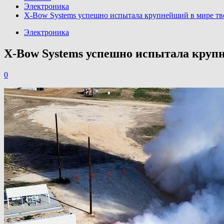
Электроника
X-Bow Systems успешно испытала крупнейший в мире тв
Электроника
X-Bow Systems успешно испытала круп
0