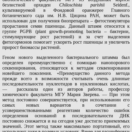
безлистной орхидеи
Chiloschista parishii
Seidenf.,
культивируемой в Фондовой оранжерее Главного
ботанического сада им. Н.В. Цицина РАН, может быть
использован для получения биопрепарата – фитостимулятора
прорастания семян пшеницы. Данный штамм относится к
группе PGPB (plant growth-promoting bacteria – бактерии,
стимулирующие рост растений) и за счет выделения
фитогормонов помогает ускорить рост пшеницы и увеличить
прирост биомассы растений.
Геном нового выделенного бактериального штамма был
определен преимущественно с помощью нанопорового
секвенирования, относящегося к методам секвенирования
новейшего поколения. «Преимущество данного метода
прежде всего в возможности считывать очень длинные
последовательности нуклеотидов в нуклеиновых кислотах,
— рассказала один из авторов работы, профессор
химического факультета МГУ Мария Зверева. — При этом
метод постоянно совершенствуется, при использовании его
самых новых вариантов в сочетании с
усовершенствованными реагентами количество ошибок
определения оснований в последовательности ДНК
постоянно снижается и на сегодня уже достигло приемлемых
значений. Этот метод также максимально портативный, его
используют даже в полевых условиях. Ранее для расшифровки