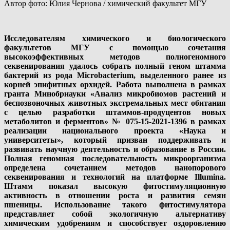
Автор фото: Юлия Чернова / химический факультет МГУ
Исследователям химического и биологического
факультетов МГУ с помощью сочетания
высокоэффективных методов полногеномного
секвенирования удалось собрать полный геном штамма
бактерий из рода Microbacterium, выделенного ранее из
корней эпифитных орхидей. Работа выполнена в рамках
гранта Минобрнауки «Анализ микробиомов растений и
беспозвоночных животных экстремальных мест обитания
с целью разработки штаммов-продуцентов новых
метаболитов и ферментов» № 075-15-2021-1396 в рамках
реализации национального проекта «Наука и
университеты», который призван поддерживать и
развивать научную деятельность и образование в России.
Полная геномная последовательность микроорганизма
определена сочетанием методов нанопорового
секвенирования и технологий на платформе Illumina.
Штамм показал высокую фитостимуляционную
активность в отношении роста и развития семян
пшеницы. Использование такого фитостимулятора
представляет собой экологичную альтернативу
химическим удобрениям и способствует оздоровлению