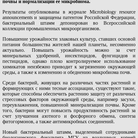
почвы и нормализации ее микробиома.
Результаты опубликованы в журнале Microbiology resource
announcements и защищены патентом Российской Федерации,
бактериальный штамм депонирован во Всероссийской
коллекции промышленных микроорганизмов.
Повышение урожайности злаковых культур, ставших основой
питания большинства жителей нашей планеты, несомненно
актуально. Повышать урожайность можно за счет
минеральных удобрений, инсектицидов, фунгицидов и
пестицидов, однако плохо контролируемое использование
химикатов неизбежно приводит к загрязнению окружающей
среды, а также к изменению и обеднению микробиома почв.
Среди бактерий, живущих на различных частях растений и
формирующих с ними тесные ассоциации, существуют такие,
которые способны обеспечить растению защиту от различных
стрессовых факторов окружающей среды, например засухи,
переувлажнения, повышенной минерализации почвы. Кроме
того, бактерии могут повысить продуктивность растений за
счет улучшения азотного и фосфорного обмена, синтеза
фитогормонов, а также антимикробных соединений.
Новый бактериальный штамм, выделенный сотрудниками
биологического факультета МГУ из воздушных корней