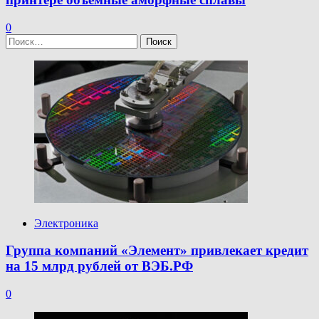
0
Найти:
Электроника
Группа компаний «Элемент» привлекает кредит
на 15 млрд рублей от ВЭБ.РФ
0