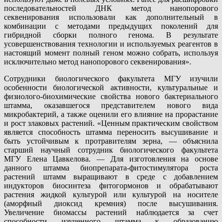
последовательностей ДНК метод нанопорового
секвенирования использовали как дополнительный в
комбинации с методами предыдущих поколений для
гибридной сборки полного генома. В результате
усовершенствования технологии и используемых реагентов в
настоящий момент полный геном можно собрать, используя
исключительно метод нанопорового секвенирования».
Сотрудники биологического факультета МГУ изучили
особенности биологической активности, культуральные и
физиолого-биохимические свойства нового бактериального
штамма, оказавшегося представителем нового вида
микробактерий, а также оценили его влияние на прорастание
и рост злаковых растений. «Ценным практическим свойством
является способность штамма переносить высушивание и
быть устойчивым к протравителям зерна, — объяснила
старший научный сотрудник биологического факультета
МГУ Елена Цавкелова. — Для изготовления на основе
данного штамма биопрепарата-фитостимулятора роста
растений штамм выращивают в среде с добавлением
индукторов биосинтеза фитогормонов и обрабатывают
растения жидкой культурой или культурой на носителе
(аморфный диоксид кремния) после высушивания.
Увеличение биомассы растений наблюдается за счет
способности изученного штамма к образованию