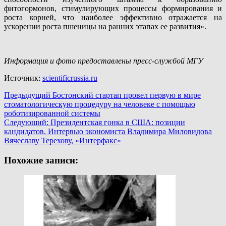
фитогормонов, стимулирующих процессы формирования и
роста корней, что наиболее эффективно отражается на
ускорении роста пшеницы на ранних этапах ее развития».
Информация и фото предоставлены пресс-службой МГУ
Источник:
scientificrussia.ru
Навигация
Предыдущий
Бостонский стартап провел первую в мире
стоматологическую процедуру на человеке с помощью
записи
роботизированной системы
Следующий:
Президентская гонка в США: позиции
кандидатов. Интервью экономиста Владимира Миловидова
Вячеславу Терехову, «Интерфакс»
Похожие записи: