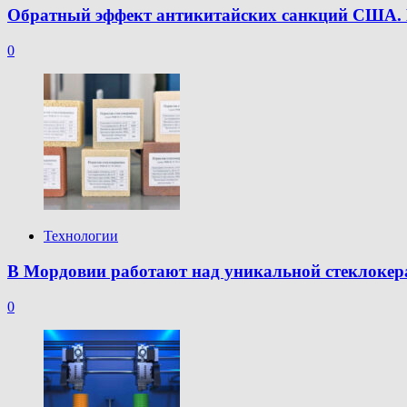
Обратный эффект антикитайских санкций США. К
0
Технологии
В Мордовии работают над уникальной стеклокер
0