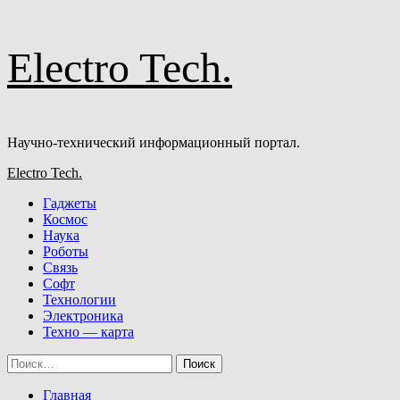
Перейти
Electro Tech.
к
содержимому
Научно-технический информационный портал.
Основное
Electro Tech.
меню
Гаджеты
Космос
Наука
Роботы
Связь
Софт
Технологии
Электроника
Техно — карта
Найти:
Главная