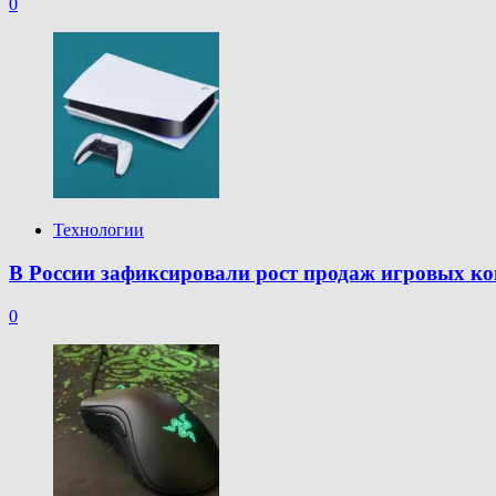
0
Технологии
В России зафиксировали рост продаж игровых ко
0