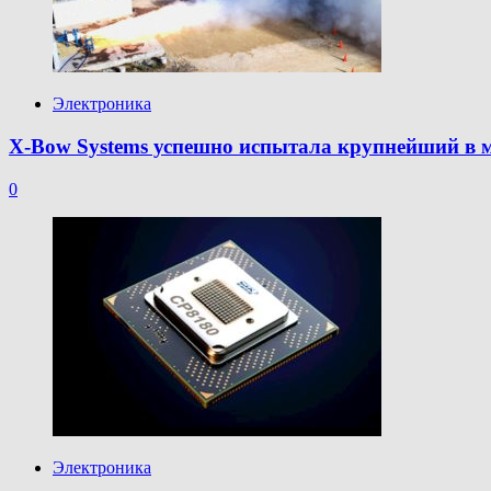
Электроника
X-Bow Systems успешно испытала крупнейший в 
0
Электроника