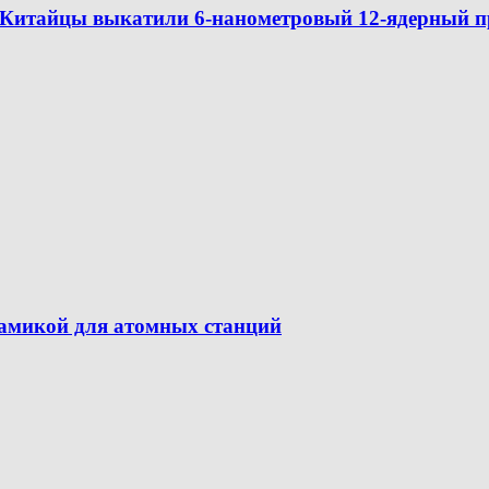
итайцы выкатили 6-нанометровый 12-ядерный пр
амикой для атомных станций