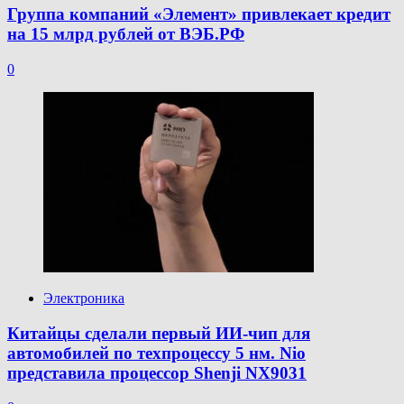
Группа компаний «Элемент» привлекает кредит
на 15 млрд рублей от ВЭБ.РФ
0
Электроника
Китайцы сделали первый ИИ-чип для
автомобилей по техпроцессу 5 нм. Nio
представила процессор Shenji NX9031