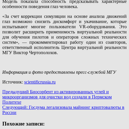
Модель показала способность предсказывать характерные
особенности поведения глаз человека.
«За счет коррекции симуляции на основе анализа движений
глаз возможно снизить дискомфорт и укачивание, которые
испытывают многие пользователи VR-оборудования. Это
позволит расширить применимость виртуальной реальности
для обучения пилотов и операторов сложных технических
систем», — прокомментировал работу один из соавторов,
ответственный исполнитель Центра виртуальной реальности
МГУ Виктор Чертополохов.
Информация и фото предоставлены пресс-службой МГУ
Источник:
scientificrussia.ru
Навигация
Предыдущий
Биосорбент из активированных углей и
микроорганизмов для очистки вод создали в Пермском
записи
Политехе
Следующий:
Госдума легализовала майнинг криптовалюты в
России
Похожие записи: