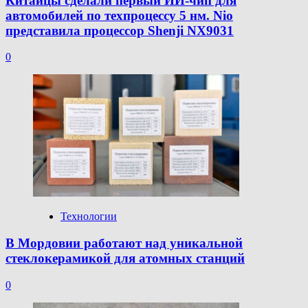
Китайцы сделали первый ИИ-чип для
автомобилей по техпроцессу 5 нм. Nio
представила процессор Shenji NX9031
0
Технологии
В Мордовии работают над уникальной
стеклокерамикой для атомных станций
0