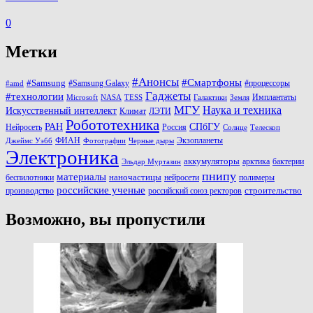
0
Метки
#Анонсы
#Смартфоны
#Samsung
#Samsung Galaxy
#процессоры
#amd
Гаджеты
#технологии
Имплантаты
Microsoft
NASA
TESS
Галактики
Земля
МГУ
Наука и техника
Искусственный интеллект
Климат
ЛЭТИ
Робототехника
РАН
СПбГУ
Нейросеть
Россия
Солнце
Телескоп
ФИАН
Экзопланеты
Джеймс Уэбб
Фотографии
Черные дыры
Электроника
аккумуляторы
арктика
бактерии
Эльдар Муртазин
пнипу
материалы
наночастицы
беспилотники
нейросети
полимеры
российские ученые
строительство
производство
российский союз ректоров
Возможно, вы пропустили