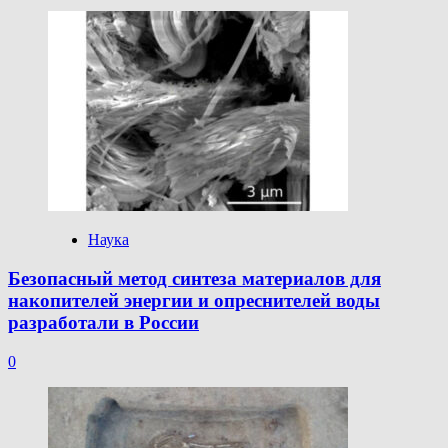
Наука
Безопасный метод синтеза материалов для
накопителей энергии и опреснителей воды
разработали в России
0