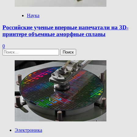
Наука
Российские ученые впервые напечатали на 3D-
принтере объемные аморфные сплавы
0
Найти:
Электроника