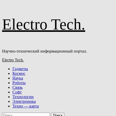
Перейти
Electro Tech.
к
содержимому
Научно-технический информационный портал.
Основное
Electro Tech.
меню
Гаджеты
Космос
Наука
Роботы
Связь
Софт
Технологии
Электроника
Техно — карта
Найти: